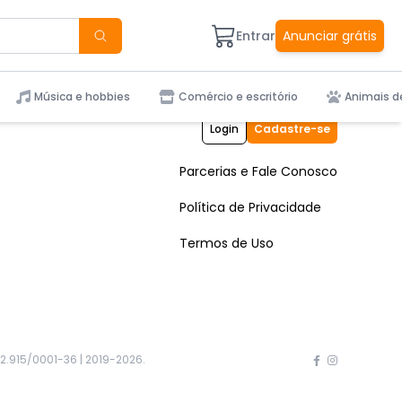
Entrar
Anunciar grátis
Música e hobbies
Comércio e escritório
Animais d
Login
Cadastre-se
Parcerias e Fale Conosco
Política de Privacidade
Termos de Uso
2.915/0001-36 | 2019-
2026
.