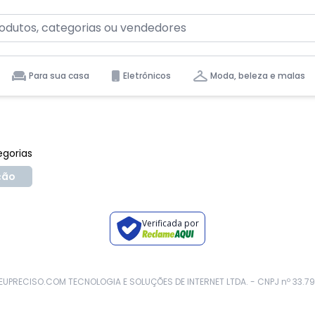
Voltar ao topo
Para sua casa
Eletrônicos
Moda, beleza e malas
tas para você.
egorias
ção
Verificada por
 - EUPRECISO.COM TECNOLOGIA E SOLUÇÕES DE INTERNET LTDA. - CNPJ nº 33.79