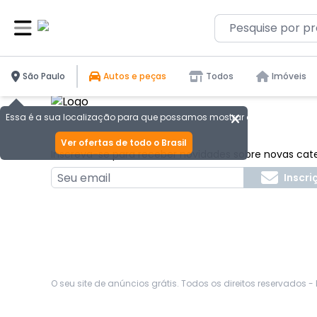
Ocorreu um erro: Network Error
São Paulo
Autos e peças
Todos
Imóveis
Essa é a sua localização para que possamos mostrar as melhores ofer
Ver ofertas de todo o Brasil
Inscreva-se para receber novidades sobre novas cat
Inscri
O seu site de anúncios grátis. Todos os direitos reservados