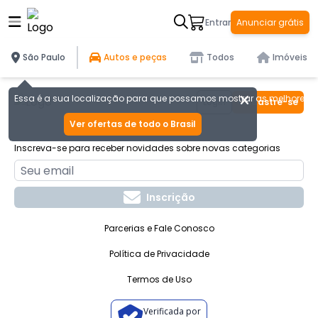
Ocorreu um erro: Network Error
Entrar
Anunciar grátis
São Paulo
Autos e peças
Todos
Imóveis
Voltar ao topo
Essa é a sua localização para que possamos mostrar as melhores of
Login
Cadastre-se
Ver ofertas de todo o Brasil
Inscreva-se para receber novidades sobre novas categorias
Inscrição
Parcerias e Fale Conosco
Política de Privacidade
Termos de Uso
Verificada por