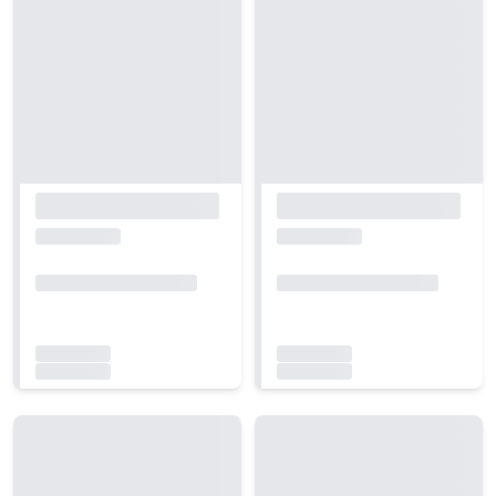
Carregando...
Carregando...
Carregando...
Carregando...
Carregando...
Carregando...
Carregando...
Carregando...
Carregando...
Carregando...