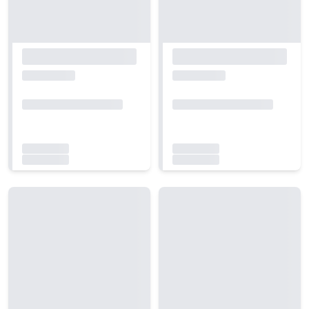
Carregando...
Carregando...
Carregando...
Carregando...
Carregando...
Carregando...
Carregando...
Carregando...
Carregando...
Carregando...