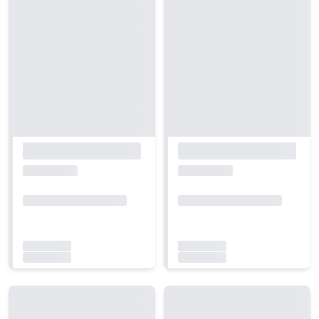
Carregando...
Carregando...
Carregando...
Carregando...
Carregando...
Carregando...
Carregando...
Carregando...
Carregando...
Carregando...