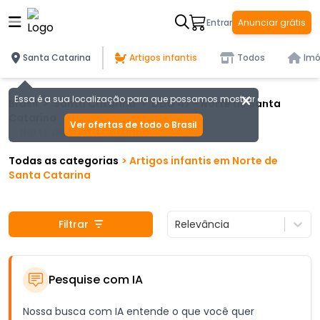
Entrar
Anunciar grátis
Santa Catarina
Artigos infantis
Todos
Imó
Essa é a sua localização para que possamos mostrar as melhores of
Brasil
>
Santa Catarina
>
DDD
47
-
Norte de Santa
Catarina
Ver ofertas de todo o Brasil
Norte de Santa Catarina
Todas as categorias
>
Artigos infantis
em
Norte de
Santa Catarina
Filtrar
Relevância
Pesquise com IA
Nossa busca com IA entende o que você quer