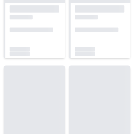
Carregando...
Carregando...
Carregando...
Carregando...
Carregando...
Carregando...
Carregando...
Carregando...
Carregando...
Carregando...