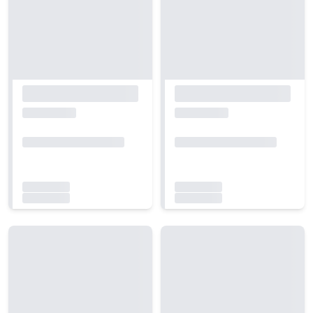
Carregando...
Carregando...
Carregando...
Carregando...
Carregando...
Carregando...
Carregando...
Carregando...
Carregando...
Carregando...