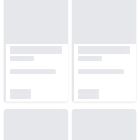
Carregando...
Carregando...
Carregando...
Carregando...
Carregando...
Carregando...
Carregando...
Carregando...
Carregando...
Carregando...