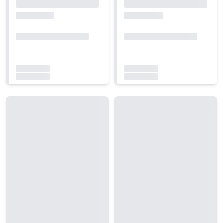
Carregando...
Carregando...
Carregando...
Carregando...
Carregando...
Carregando...
Carregando...
Carregando...
Carregando...
Carregando...