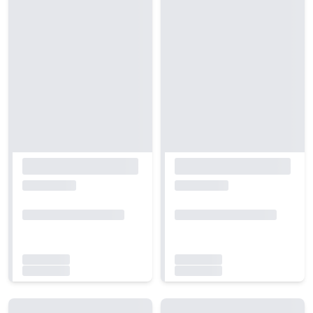
Carregando...
Carregando...
Carregando...
Carregando...
Carregando...
Carregando...
Carregando...
Carregando...
Carregando...
Carregando...