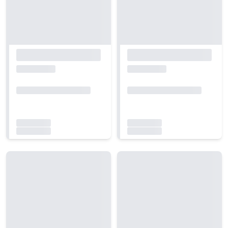
Carregando...
Carregando...
Carregando...
Carregando...
Carregando...
Carregando...
Carregando...
Carregando...
Carregando...
Carregando...