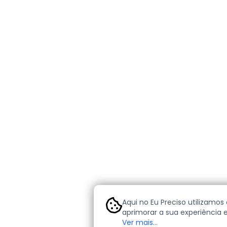
Aqui no Eu Preciso utilizamos
aprimorar a sua experiência 
cookies são pequenos arquiv
Ver mais...