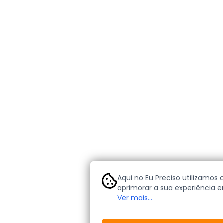
Aqui no Eu Preciso utilizamos 
aprimorar a sua experiência e
cookies são pequenos arquivo
Ver mais...
nos permitem personalizar a
ajudam a identificar e atende