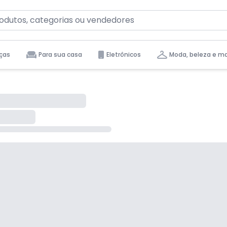
ças
Para sua casa
Eletrônicos
Moda, beleza e m
tas para você.