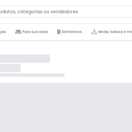
ças
Para sua casa
Eletrônicos
Moda, beleza e m
tas para você.