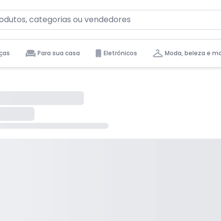
ças
Para sua casa
Eletrônicos
Moda, beleza e m
tas para você.