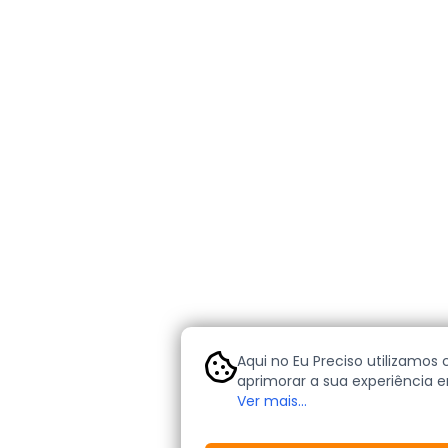
Aqui no Eu Preciso utilizamos 
aprimorar a sua experiência e
cookies são pequenos arquivo
Ver mais...
nos permitem personalizar a
ajudam a identificar e atende