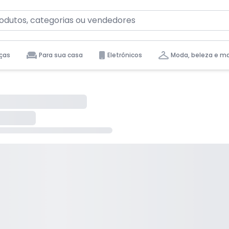
ças
Para sua casa
Eletrônicos
Moda, beleza e m
tas para você.