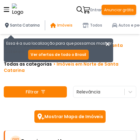
Entrar
Anunciar grátis
Santa Catarina
Imóveis
Todos
Autos e pe
Essa é a sua localização para que possamos mostrar as melhores of
Brasil
>
Santa Catarina
>
DDD
47
-
Norte de Santa
Catarina
Ver ofertas de todo o Brasil
Todas as categorias
>
Imóveis
em
Norte de Santa
Catarina
Filtrar
Relevância
Mostrar Mapa de Imóveis