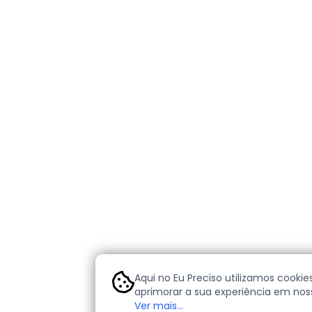
Aqui no Eu Preciso utilizamos cookie
aprimorar a sua experiência em noss
cookies são pequenos arquivos de t
Ver mais...