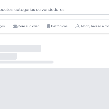
ças
Para sua casa
Eletrônicos
Moda, beleza e m
tas para você.