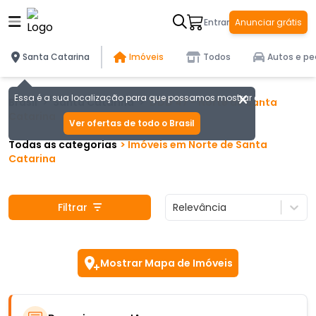
Entrar
Anunciar grátis
Santa Catarina
Imóveis
Todos
Autos e pe
Essa é a sua localização para que possamos mostrar as melhores of
Brasil
>
Santa Catarina
>
DDD
47
-
Norte de Santa
Catarina
Ver ofertas de todo o Brasil
Todas as categorias
>
Imóveis
em
Norte de Santa
Catarina
Filtrar
Relevância
Mostrar Mapa de Imóveis