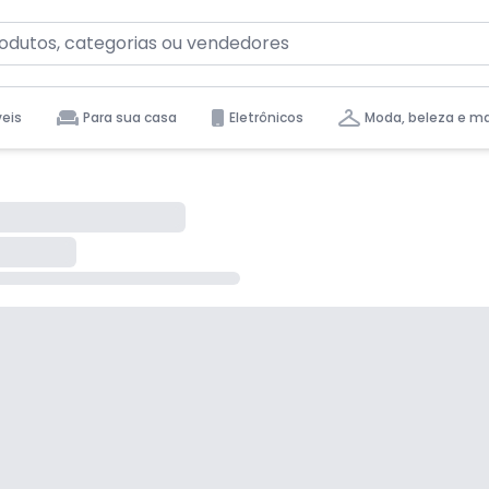
eis
Para sua casa
Eletrônicos
Moda, beleza e m
tas para você.