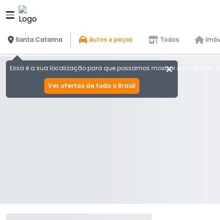
Santa Catarina
Autos e peças
Todos
Imóv
Essa é a sua localização para que possamos mostrar as melhores of
Ver ofertas de todo o Brasil