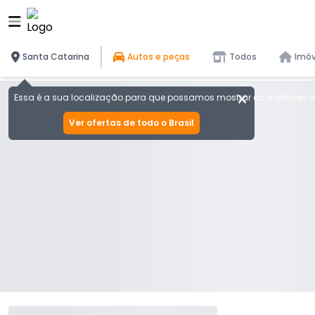
Santa Catarina
Autos e peças
Todos
Imóv
Essa é a sua localização para que possamos mostrar as melhores of
Ver ofertas de todo o Brasil