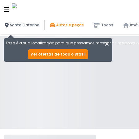
Santa Catarina
Autos e peças
Todos
Imóv
Essa é a sua localização para que possamos mostrar as melhores of
Ver ofertas de todo o Brasil