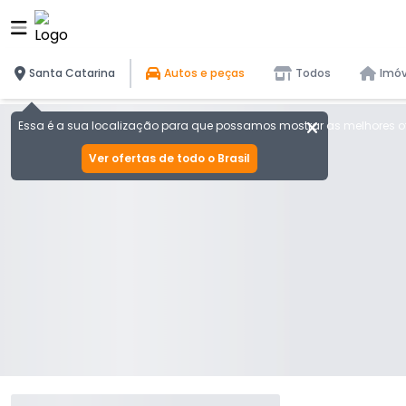
Santa Catarina
Autos e peças
Todos
Imóv
Essa é a sua localização para que possamos mostrar as melhores of
Ver ofertas de todo o Brasil