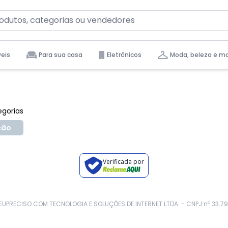
Voltar ao topo
eis
Para sua casa
Eletrônicos
Moda, beleza e m
tas para você.
egorias
ção
Verificada por
 - EUPRECISO.COM TECNOLOGIA E SOLUÇÕES DE INTERNET LTDA. - CNPJ nº 33.79