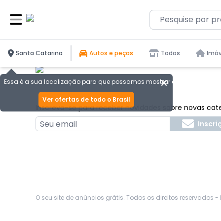
Ocorreu um erro: Network Error
Santa Catarina
Autos e peças
Todos
Imóv
Essa é a sua localização para que possamos mostrar as melhores ofer
Ver ofertas de todo o Brasil
Inscreva-se para receber novidades sobre novas cat
Inscri
O seu site de anúncios grátis. Todos os direitos reservados