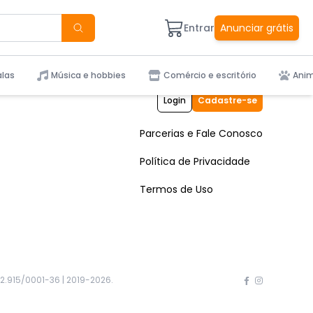
Entrar
Anunciar grátis
alas
Música e hobbies
Comércio e escritório
Anim
Login
Cadastre-se
Parcerias e Fale Conosco
Política de Privacidade
Termos de Uso
2.915/0001-36 | 2019-
2026
.