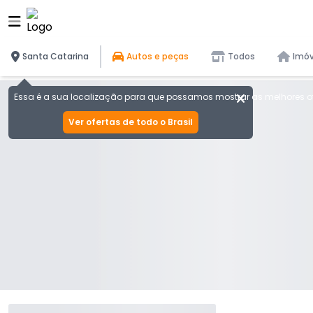
Santa Catarina
Autos e peças
Todos
Imóv
Essa é a sua localização para que possamos mostrar as melhores of
Ver ofertas de todo o Brasil