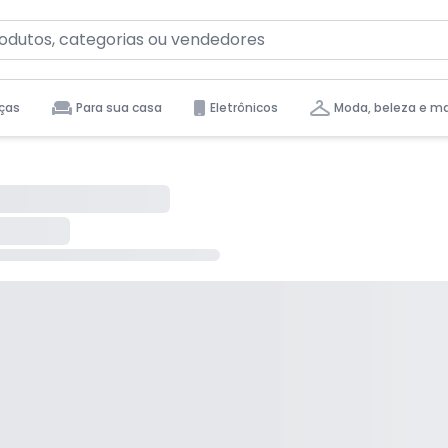
ças
Para sua casa
Eletrônicos
Moda, beleza e m
tas para você.