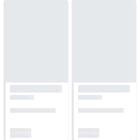
Carregando...
Carregando...
Carregando...
Carregando...
Carregando...
Carregando...
Carregando...
Carregando...
Carregando...
Carregando...