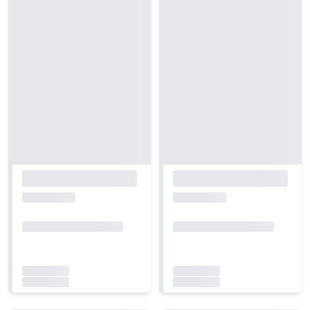
Carregando...
Carregando...
Carregando...
Carregando...
Carregando...
Carregando...
Carregando...
Carregando...
Carregando...
Carregando...