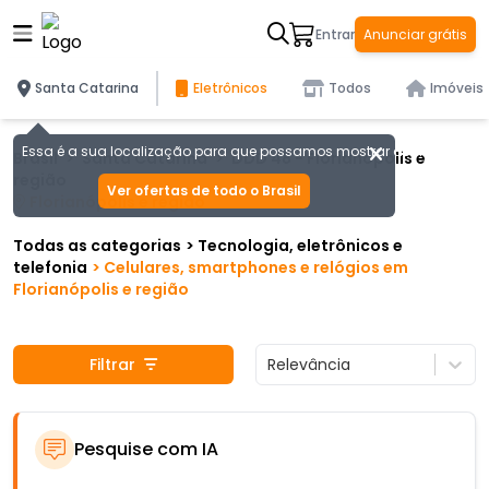
Entrar
Anunciar grátis
Santa Catarina
Eletrônicos
Todos
Imóveis
Essa é a sua localização para que possamos mostrar as melhores of
Brasil
>
Santa Catarina
>
DDD
48
-
Florianópolis e
região
Ver ofertas de todo o Brasil
Florianópolis e região
Todas as categorias
>
Tecnologia, eletrônicos e
telefonia
>
Celulares, smartphones e relógios
em
Florianópolis e região
Filtrar
Relevância
Pesquise com IA