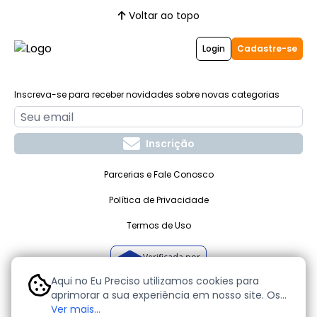
Voltar ao topo
Login
Cadastre-se
Inscreva-se para receber novidades sobre novas categorias
Inscrição
Parcerias e Fale Conosco
Política de Privacidade
Termos de Uso
Verificada por
Aqui no Eu Preciso utilizamos cookies para
aprimorar a sua experiência em nosso site. Os
cookies são pequenos arquivos de texto que
Ver mais...
O seu site de anúncios grátis. Todos os direitos reservados -