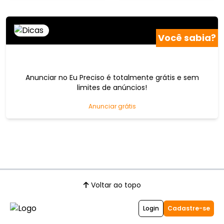
Você sabia?
Anunciar no Eu Preciso é totalmente grátis e sem
limites de anúncios!
Anunciar grátis
Voltar ao topo
Login
Cadastre-se