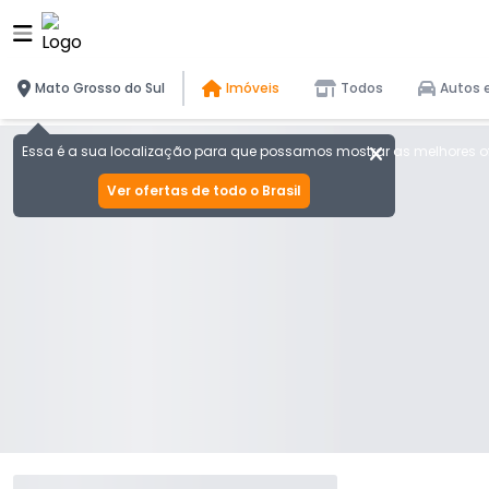
Mato Grosso do Sul
Imóveis
Todos
Autos 
Essa é a sua localização para que possamos mostrar as melhores of
Ver ofertas de todo o Brasil