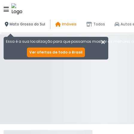
Mato Grosso do Sul
Imóveis
Todos
Autos 
Essa é a sua localização para que possamos mostrar as melhores of
Ver ofertas de todo o Brasil