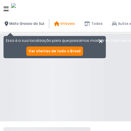
Mato Grosso do Sul
Imóveis
Todos
Autos 
Essa é a sua localização para que possamos mostrar as melhores of
Ver ofertas de todo o Brasil