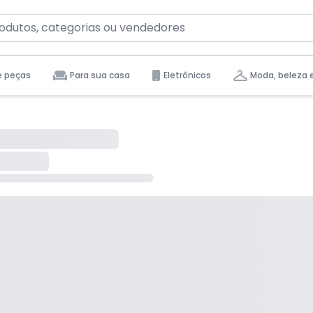
e peças
Para sua casa
Eletrônicos
Moda, beleza 
tas para você.