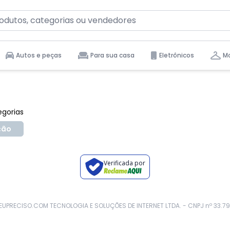
Voltar ao topo
Autos e peças
Para sua casa
Eletrônicos
Mo
tas para você.
egorias
ção
Verificada por
 - EUPRECISO.COM TECNOLOGIA E SOLUÇÕES DE INTERNET LTDA. - CNPJ nº 33.79