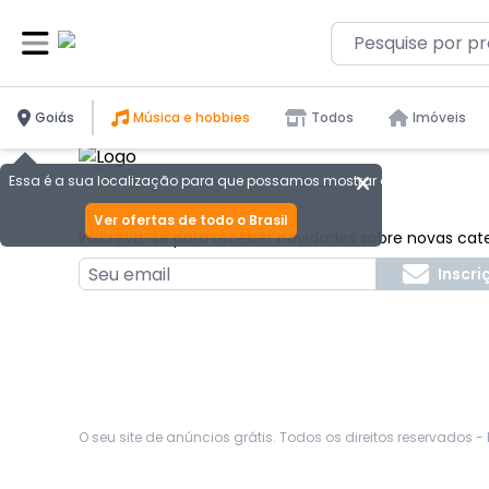
Ocorreu um erro: Network Error
Goiás
Música e hobbies
Todos
Imóveis
Essa é a sua localização para que possamos mostrar as melhores ofer
Ver ofertas de todo o Brasil
Inscreva-se para receber novidades sobre novas cat
Inscri
O seu site de anúncios grátis. Todos os direitos reservados