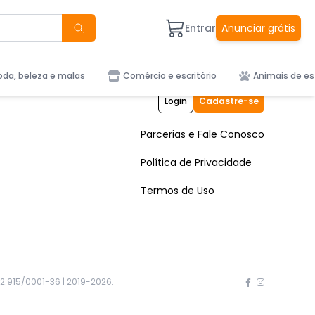
Entrar
Anunciar grátis
da, beleza e malas
Comércio e escritório
Animais de e
Login
Cadastre-se
Parcerias e Fale Conosco
Política de Privacidade
Termos de Uso
2.915/0001-36 | 2019-
2026
.