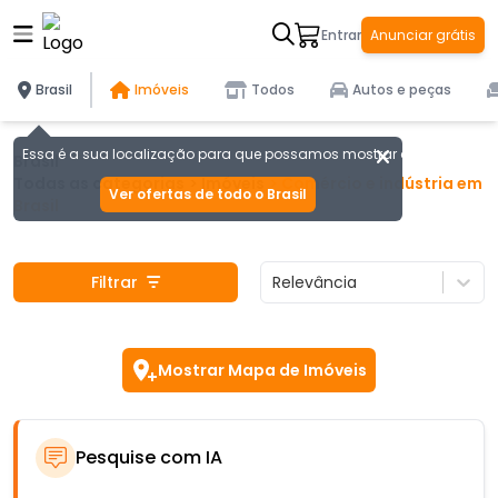
Entrar
Anunciar grátis
Brasil
Imóveis
Todos
Autos e peças
Essa é a sua localização para que possamos mostrar as melhores of
Brasil
Todas as categorias
>
Imóveis
>
Comércio e indústria
em
Ver ofertas de todo o Brasil
Brasil
Filtrar
Relevância
Mostrar Mapa de Imóveis
Pesquise com IA