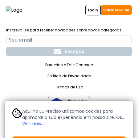
Login
Cadastre-se
Inscreva-se para receber novidades sobre novas categorias
Inscrição
Parcerias e Fale Conosco
Política de Privacidade
Termos de Uso
Verificada por
Aqui no Eu Preciso utilizamos cookies para
aprimorar a sua experiência em nosso site. Os
cookies são pequenos arquivos de texto que
Ver mais...
O seu site de anúncios grátis. Todos os direitos reservados -
nos permitem personalizar a sua navegação e
EUPRECISO.COM TECNOLOGIA E SOLUÇÕES DE INTERNET LTDA. - CNPJ
nº 33.792.915/0001-36 | 2019-
2026
.
ajudam a identificar e atender às suas