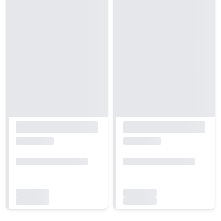
Carregando...
Carregando...
Carregando...
Carregando...
Carregando...
Carregando...
Carregando...
Carregando...
Carregando...
Carregando...