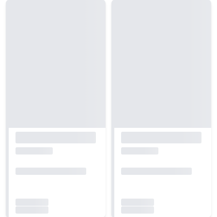
Carregando...
Carregando...
Carregando...
Carregando...
Carregando...
Carregando...
Carregando...
Carregando...
Carregando...
Carregando...