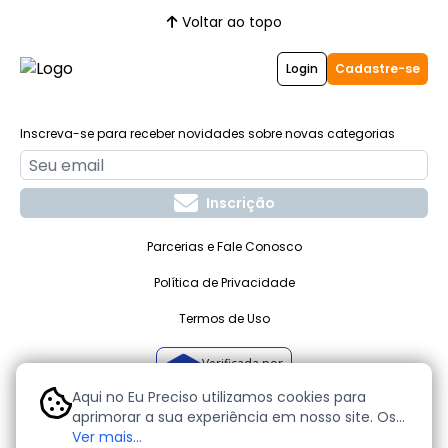
Voltar ao topo
Login
Cadastre-se
Inscreva-se para receber novidades sobre novas categorias
Inscrição
Parcerias e Fale Conosco
Política de Privacidade
Termos de Uso
Verificada por
Aqui no Eu Preciso utilizamos cookies para
aprimorar a sua experiência em nosso site. Os
cookies são pequenos arquivos de texto que
Ver mais...
O seu site de anúncios grátis. Todos os direitos reservados -