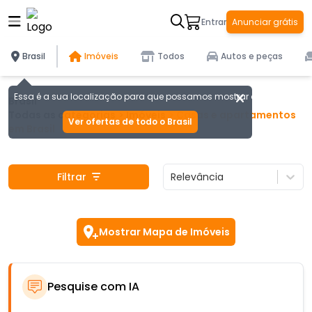
Entrar
Anunciar grátis
Brasil
Imóveis
Todos
Autos e peças
Essa é a sua localização para que possamos mostrar as melhores of
Brasil
Todas as categorias
>
Imóveis
>
Casas e apartamentos
Ver ofertas de todo o Brasil
em
Brasil
Filtrar
Relevância
Mostrar Mapa de Imóveis
Pesquise com IA