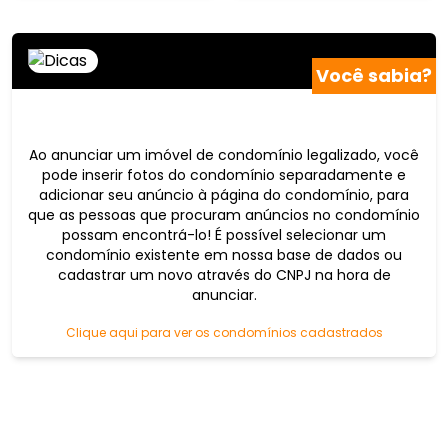
Você sabia?
Ao anunciar um imóvel de condomínio legalizado, você
pode inserir fotos do condomínio separadamente e
adicionar seu anúncio à página do condomínio, para
que as pessoas que procuram anúncios no condomínio
possam encontrá-lo! É possível selecionar um
condomínio existente em nossa base de dados ou
cadastrar um novo através do CNPJ na hora de
anunciar.
Clique aqui para ver os condomínios cadastrados